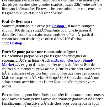
Les enseignes se sont bien amÃ©liorÃ©es dans la livraison avec
des plages horaires plus grandes (parfois jusque 22h) voire mÃªme
livraison le dimanche. En revanche cette solution ne concerne que
les grandes villes et leur pÃ©riphÃ©rie.
Frais de livraison :
Souvent gratuit pour le drive (ex
Ooshop
), il faudra compter
environ 10€ de frais supplÃ©mentaire pour une livraison Ã
domicile. Toutefois certains marchands les offrent Ã partir d'un
certain montant d'achat (ex : offert dÃ¨s 210€ d'achat
chez
Ooshop
).
DurÃ©e pour passer une commande en ligne :
les 2 solutions proposÃ©es par les grandes enseignes de
supermarchÃ©s en ligne (
AuchanDirect
,
Ooshop
,
Simply
Market
...), exigent dans un premier temps de faire sa liste de
courses sur internet au prÃ©alable. Cette tÃ¢che peut s'avÃ©rer
trÃ¨s fastidieuse et parfois bien plus longue que faire ces courses.
Mais ce temps est trÃ¨s vite rÃ©cupÃ©rÃ© lors du deuxiÃ¨me
achat si vous avez bien pris la prÃ©caution d'enregistrer votre
panier.
En conclusion, pour bien choisir, calculer le montant de vos courses
pour savoir si vous pouvez avoir une livraison gratuite et vÃ©rifier
l'emplacement d'un drive prÃ¨s de chez vous pour savoir si vous